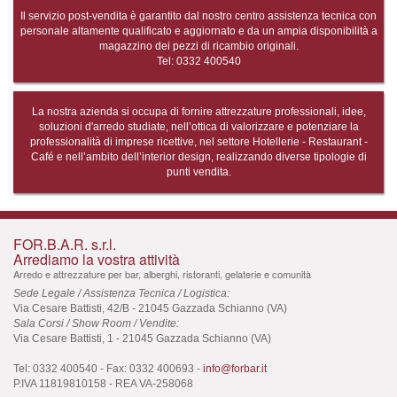
Il servizio post-vendita è garantito dal nostro centro assistenza tecnica con
personale altamente qualificato e aggiornato e da un ampia disponibilità a
magazzino dei pezzi di ricambio originali.
Tel: 0332 400540
La nostra azienda si occupa di fornire attrezzature professionali, idee,
soluzioni d'arredo studiate, nell’ottica di valorizzare e potenziare la
professionalità di imprese ricettive, nel settore Hotellerie - Restaurant -
Café e nell’ambito dell’interior design, realizzando diverse tipologie di
punti vendita.
FOR.B.A.R. s.r.l.
Arrediamo la vostra attività
Arredo e attrezzature per bar, alberghi, ristoranti, gelaterie e comunità
Sede Legale / Assistenza Tecnica / Logistica:
Via Cesare Battisti, 42/B - 21045 Gazzada Schianno (VA)
Sala Corsi / Show Room / Vendite:
Via Cesare Battisti, 1 - 21045 Gazzada Schianno (VA)
Tel: 0332 400540 - Fax: 0332 400693 -
info@forbar.it
P.IVA 11819810158 - REA VA-258068