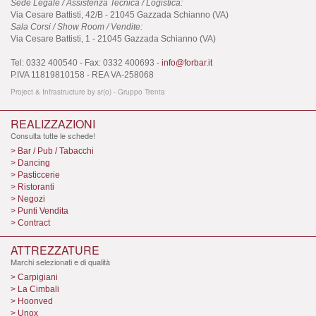
Sede Legale / Assistenza Tecnica / Logistica:
Via Cesare Battisti, 42/B - 21045 Gazzada Schianno (VA)
Sala Corsi / Show Room / Vendite:
Via Cesare Battisti, 1 - 21045 Gazzada Schianno (VA)
Tel: 0332 400540 - Fax: 0332 400693 -
info@forbar.it
P.IVA 11819810158 - REA VA-258068
Project & Infrastructure by
sr(o)
-
Gruppo Trenta
REALIZZAZIONI
Consulta tutte le schede!
> Bar / Pub / Tabacchi
> Dancing
> Pasticcerie
> Ristoranti
> Negozi
> Punti Vendita
> Contract
ATTREZZATURE
Marchi selezionati e di qualità
> Carpigiani
> La Cimbali
> Hoonved
> Unox